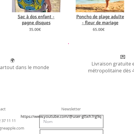
Sac à dos enfant -
Poncho de plage adulte
pagne disques
- fleur de mariage
35.00€
65.00€
💌
🌍
Livraison gratuite 
partout dans le monde
métropolitaine dès 
act
Newsletter
https://www.youtube.com/@user-gl5xh7rg9q
2 37 11 11
gneapple.com