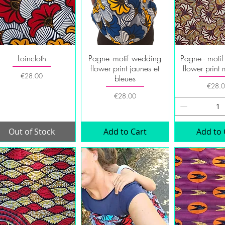
Loincloth
Pagne -motif wedding
Pagne - moti
Quick View
Quick View
Quick V
flower print jaunes et
flower print
Price
€28.00
bleues
Price
€28.
Price
€28.00
Out of Stock
Add to Cart
Add to 