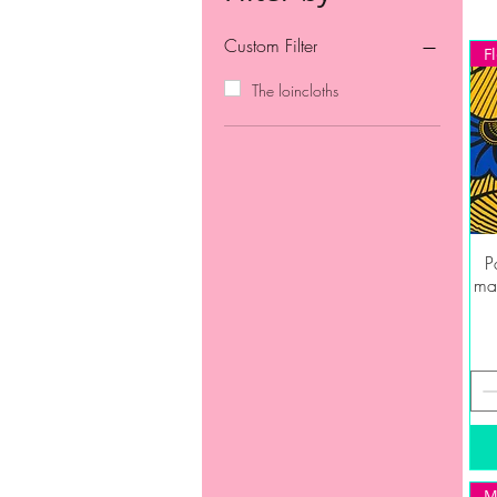
Custom Filter
F
The loincloths
P
mar