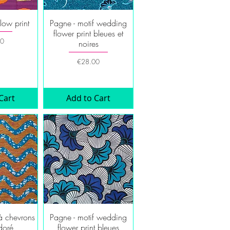
low print
Pagne - motif wedding
iew
Quick View
flower print bleues et
00
noires
Price
€28.00
Cart
Add to Cart
 à chevrons
Pagne - motif wedding
iew
Quick View
doré
flower print bleues