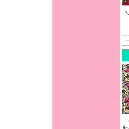
Pa
P
flo