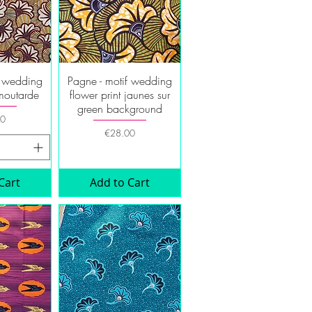
f wedding
Pagne - motif wedding
iew
Quick View
 moutarde
flower print jaunes sur
green background
00
Price
€28.00
Cart
Add to Cart