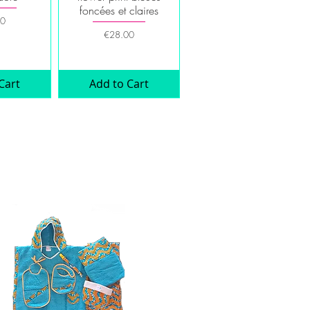
foncées et claires
00
Price
€28.00
Cart
Add to Cart