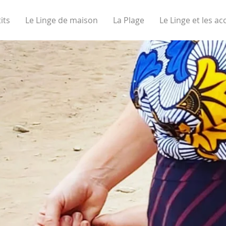
its
Le Linge de maison
La Plage
Le Linge et les ac