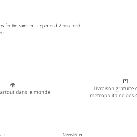
nvas for the summer; zipper and 2 hook and
ers
💌
🌍
Livraison gratuite 
partout dans le monde
métropolitaine dès 
act
Newsletter