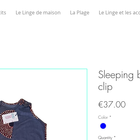
its
Le Linge de maison
La Plage
Le Linge et les ac
Sleeping 
clip
Pric
€37.00
Color
*
Quantity
*