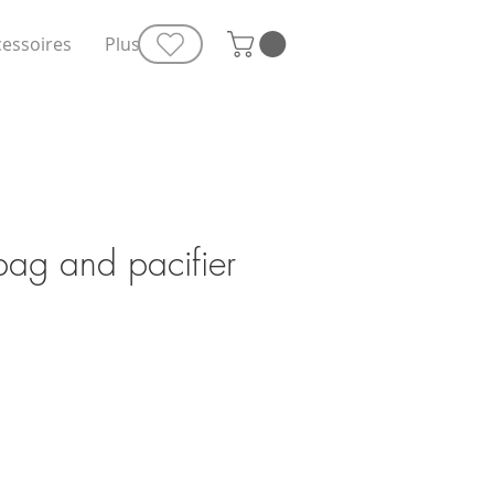
cessoires
Plus
bag and pacifier
e