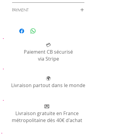
Cotton (loincloth and jeans)
Shipping
PAYMENT
Consult our
delivery section
Payment is made by credit card, directly on
the site, totally secure via our provider
Stripe or via Paypal.
Consult our
General Information page
💳
Paiement CB sécurisé
via Stripe
🌍
Livraison partout dans le monde
💌
Livraison gratuite en France
métropolitaine dès 40€ d'achat