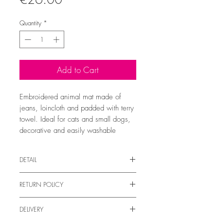
Quantity
*
Add to Cart
Embroidered animal mat made of
jeans, loincloth and padded with terry
towel. Ideal for cats and small dogs,
decorative and easily washable
DETAIL
Embroidered animal mat made of jeans,
RETURN POLICY
loincloth and padded with terry towel. Ideal
for cats and small dogs, decorative and
Returns and Refunds
easily washable
DELIVERY
See our
return and refund policy
Available in one size: 0.30 x 0.50 cm