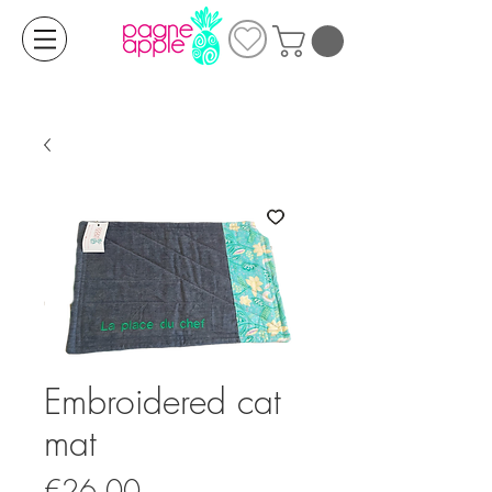
Embroidered cat
mat
Price
€26.00