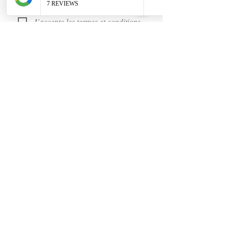
J’accepte les termes et conditions
Recevoir des news (mais pas trop !)
Rejoignez nous
sur les réseaux sociaux :
https://www.youtube.com/@user-gl5xh7rg9q
INFORMATIONS :
Shipping
Return and Refund
Contact