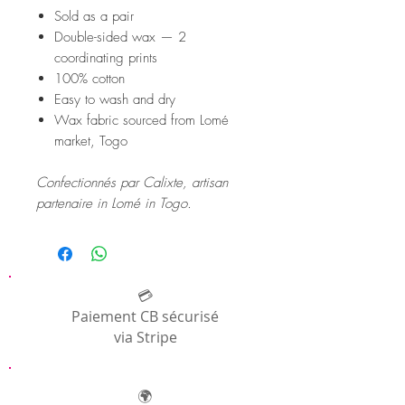
Sold as a pair
Double-sided wax — 2
coordinating prints
100% cotton
Easy to wash and dry
Wax fabric sourced from Lomé
market, Togo
Confectionnés par Calixte, artisan
partenaire in Lomé in Togo.
💳
Paiement CB sécurisé
via Stripe
🌍