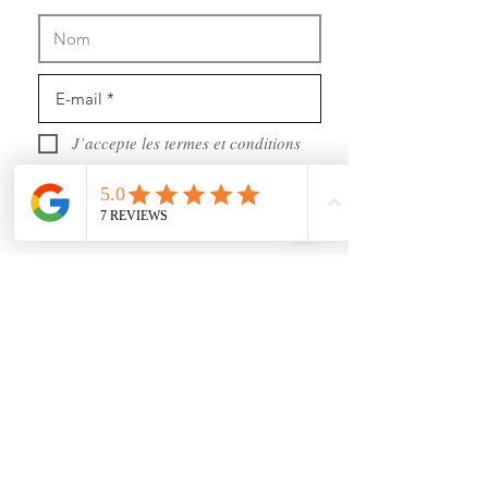
J’accepte les termes et conditions
Recevoir des news (mais pas trop !)
Rejoignez nous
sur les réseaux sociaux :
https://www.youtube.com/@user-gl5xh7rg9q
INFORMATIONS :