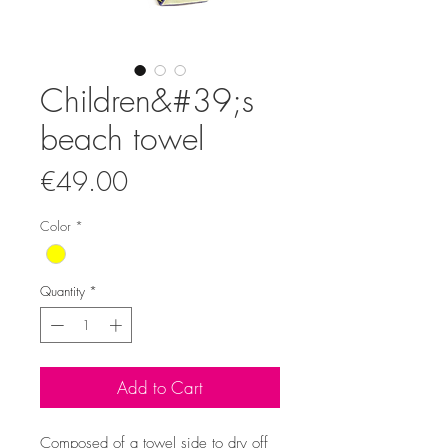
Children&#39;s
beach towel
Price
€49.00
Color
*
Quantity
*
Add to Cart
Composed of a towel side to dry off