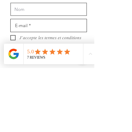
J’accepte les termes et conditions
Recevoir des news (mais pas trop !)
Rejoignez nous
sur les réseaux sociaux :
https://www.youtube.com/@user-gl5xh7rg9q
INFORMATIONS :