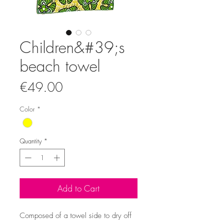
Children&#39;s
beach towel
Price
€49.00
Color
*
Quantity
*
Add to Cart
Composed of a towel side to dry off