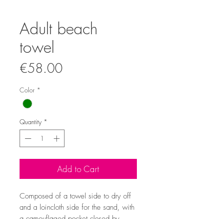
Adult beach
towel
Price
€58.00
Color
*
Quantity
*
Add to Cart
Composed of a towel side to dry off
and a loincloth side for the sand, with
a camouflaged pocket closed by