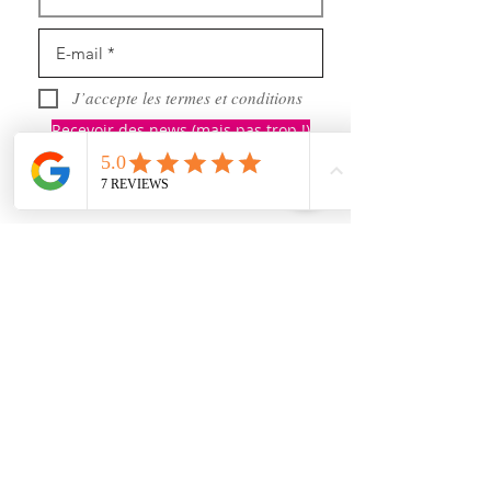
J’accepte les termes et conditions
Recevoir des news (mais pas trop !)
Rejoignez nous
sur les réseaux sociaux :
https://www.youtube.com/@user-gl5xh7rg9q
INFORMATIONS :
Shipping