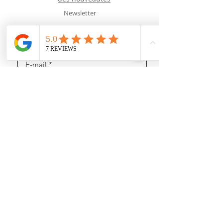
Newsletter
J’accepte les termes et conditions
Recevoir des news (mais pas trop !)
Rejoignez nous
sur les réseaux sociaux :
https://www.youtube.com/@user-gl5xh7rg9q
INFORMATIONS :