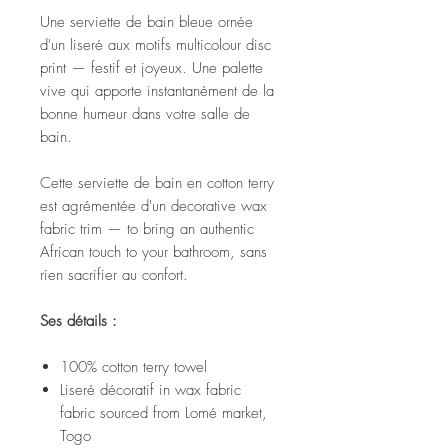
Une serviette de bain bleue ornée
d'un liseré aux motifs multicolour disc
print — festif et joyeux. Une palette
vive qui apporte instantanément de la
bonne humeur dans votre salle de
bain.
Cette serviette de bain en cotton terry
est agrémentée d'un decorative wax
fabric trim — to bring an authentic
African touch to your bathroom, sans
rien sacrifier au confort.
Ses détails :
100% cotton terry towel
Liseré décoratif in wax fabric
fabric sourced from Lomé market,
Togo