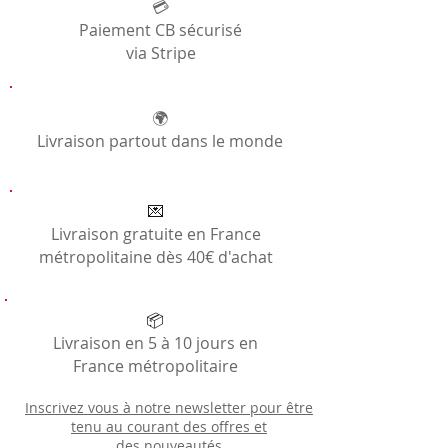
maison, la touche de pagne est juste
Générales
💳
parfaite pour une home décor d'intérieur
Paiement CB sécurisé
raffinée, et un clin d'oeil à l'Afrique.
via Stripe
Cette serviette de bain est réalisée avec
une terry towel d'un bleu majestueux, et a
wax fabric aux motifs multicolour disc print.
🌍
Livraison partout dans le monde
Dimensions des serviettes: 100x60cm
Composition: coton
💌
Lavage en machine à 60°
Livraison gratuite en France
métropolitaine dès 40€ d'achat
📦
Livraison en 5 à 10 jours en
France métropolitaire
Inscrivez vous à notre newsletter pour être
tenu au courant des offres et
des
nouveautés