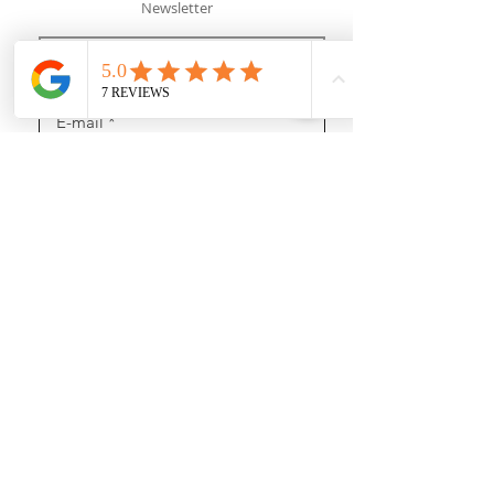
Newsletter
J’accepte les termes et conditions
Recevoir des news (mais pas trop !)
Rejoignez nous
sur les réseaux sociaux :
https://www.youtube.com/@user-gl5xh7rg9q
INFORMATIONS :