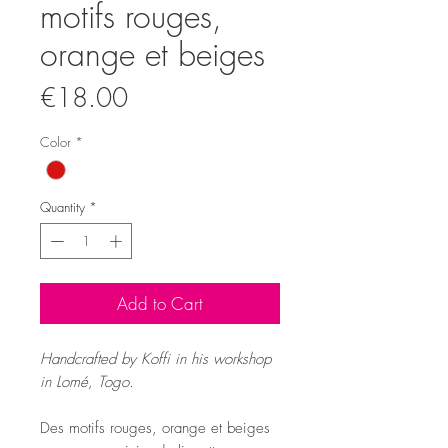
motifs rouges,
orange et beiges
Price
€18.00
Color
*
Quantity
*
Add to Cart
Handcrafted by Koffi in his workshop
in Lomé, Togo.
Des motifs rouges, orange et beiges