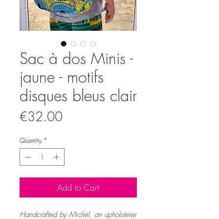
Sac à dos Minis -
jaune - motifs
disques bleus clair
Price
€32.00
Quantity
*
Add to Cart
Handcrafted by Michel, an upholsterer