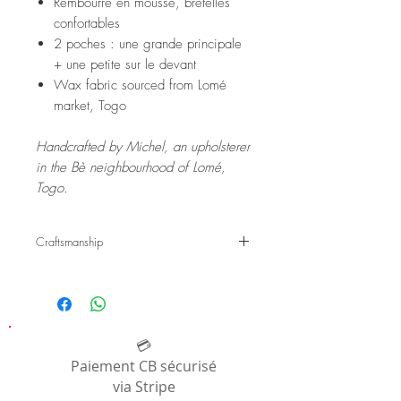
Rembourré en mousse, bretelles
confortables
2 poches : une grande principale
+ une petite sur le devant
Wax fabric sourced from Lomé
market, Togo
Handcrafted by Michel, an upholsterer
in the Bè neighbourhood of Lomé,
Togo.
Craftsmanship
Pagne Apple, c'est également une aventure
humaine.
Ce sac à dos est confecionné in Togo dans
l'atelier de tapissiers indépendants: ceux de
Michel et de Fostin.
💳
Pour en savoir plus sur nos artisan-
Paiement CB sécurisé
partenaires, vous pouvez découvrir notre
via Stripe
page qui les met en lumière: Artisans |