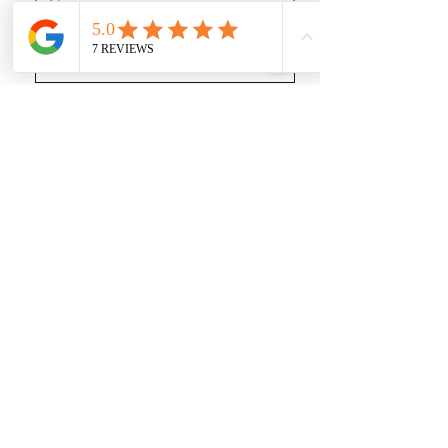
J’accepte les termes et conditions
Recevoir des news (mais pas trop !)
Rejoignez nous
sur les réseaux sociaux :
https://www.youtube.com/@user-gl5xh7rg9q
INFORMATIONS :
Shipping