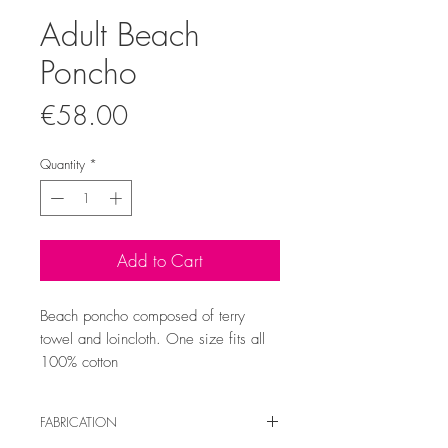
Adult Beach
Poncho
Price
€58.00
Quantity
*
Add to Cart
Beach poncho composed of terry 
towel and loincloth. One size fits all 
100% cotton
FABRICATION