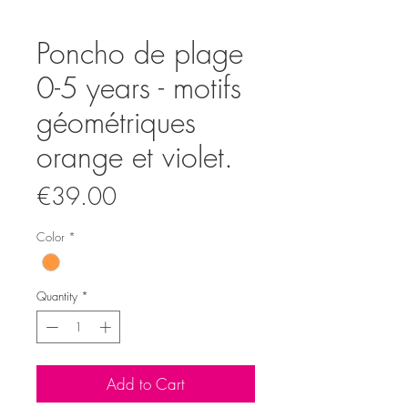
Poncho de plage
0-5 years - motifs
géométriques
orange et violet.
Price
€39.00
Color
*
Quantity
*
Add to Cart