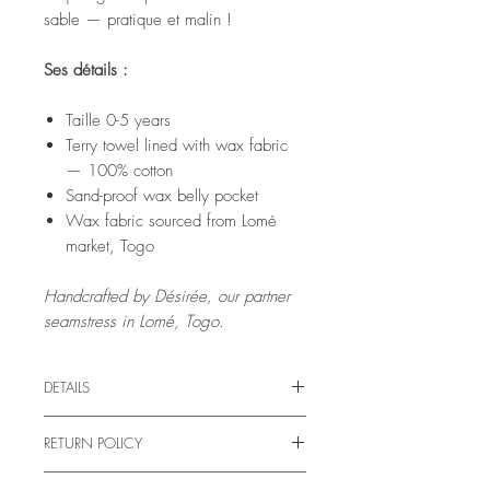
sable — pratique et malin !
Ses détails :
Taille 0-5 years
Terry towel lined with wax fabric
— 100% cotton
Sand-proof wax belly pocket
Wax fabric sourced from Lomé
market, Togo
Handcrafted by Désirée, our partner
seamstress in Lomé, Togo.
DETAILS
Comme toutes nos créations, ce poncho est
RETURN POLICY
confectionné dans un atelier de couture
indépendant in Togo: celui de Désirée.
Returns & Refunds
Désirée réside dans le quartier de Baguida