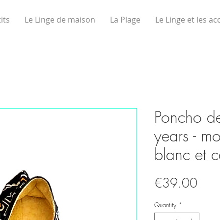
its
Le Linge de maison
La Plage
Le Linge et les ac
Poncho d
years - mo
blanc et 
Pric
€39.00
Quantity
*