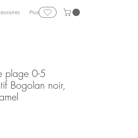
cessoires
Plus
e plage 0-5
tif Bogolan noir,
camel
e