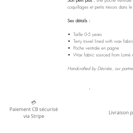
Son petit plus :
une poche ventrale 
coquillages et petits trésors dans l
Ses détails :
Taille 0-5 years
Terry towel lined with wax fab
Poche ventrale en pagne
Wax fabric sourced from Lomé 
Handcrafted by Désirée, our partne
💳
Paiement CB sécurisé
Livraison 
via Stripe