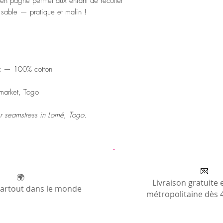
en pagne permet aux enfant de récolter
e sable — pratique et malin !
ric — 100% cotton
market, Togo
r seamstress in Lomé, Togo.
💌
🌍
Livraison gratuite 
partout dans le monde
métropolitaine dès 