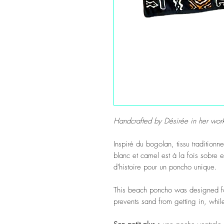
Handcrafted by Désirée in her wor
Inspiré du bogolan, tissu traditionn
blanc et camel est à la fois sobre 
d'histoire pour un poncho unique.
This beach poncho was designed fo
prevents sand from getting in, while