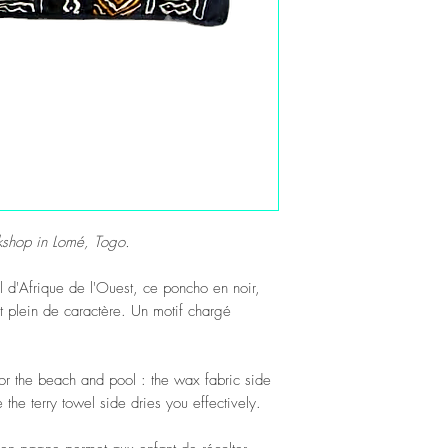
kshop in Lomé, Togo.
el d'Afrique de l'Ouest, ce poncho en noir,
et plein de caractère. Un motif chargé
r the beach and pool : the wax fabric side
 the terry towel side dries you effectively.