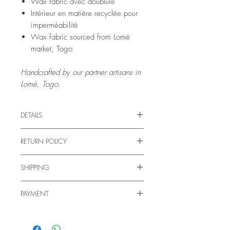
Wax fabric avec doublure
Intérieur en matière recyclée pour
imperméabilité
Wax fabric sourced from Lomé
market, Togo
Handcrafted by our partner artisans in
Lomé, Togo.
DETAILS
Panière vide-poche
RETURN POLICY
Composé de pagne, doublure, intérieur en
plastique recyclé
Returns & Refunds
Hauteur: 17cm
SHIPPING
Please read our
retour et remboursement
Cotés: 11cm
Shipping
PAYMENT
Please visit our
livraison
Payment is made by credit card, directly on
the website, fully secured via notre