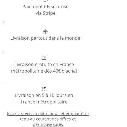
pagnes.
Paiement CB sécurisé
Et le système métrique dans tout ça ?
via Stripe
1 wax fabric = 2 yards = 182.88cm en
longueur / largeur: 116cm.
Nos pagnes mesurent donc, une fois les
coutures des bords faites, environ 180cm
🌍
sur 116cm.
Livraison partout dans le monde
💌
Livraison gratuite en France
métropolitaine dès 40€ d'achat
📦
Livraison en 5 à 10 jours en
France métropolitaire
Inscrivez vous à notre newsletter pour être
tenu au courant des offres et
des
nouveautés