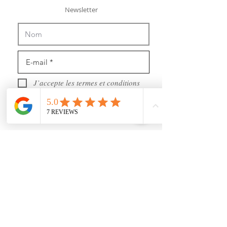
Newsletter
J’accepte les termes et conditions
Recevoir des news (mais pas trop !)
Rejoignez nous
sur les réseaux sociaux :
https://www.youtube.com/@user-gl5xh7rg9q
INFORMATIONS :