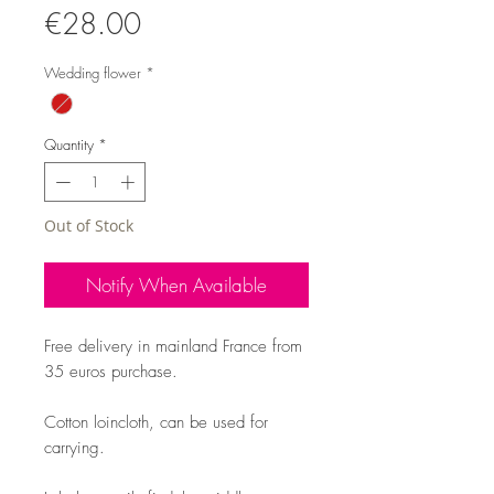
Price
€28.00
Wedding flower
*
Quantity
*
Out of Stock
Notify When Available
Free delivery in mainland France from
35 euros purchase.
Cotton loincloth, can be used for
carrying.