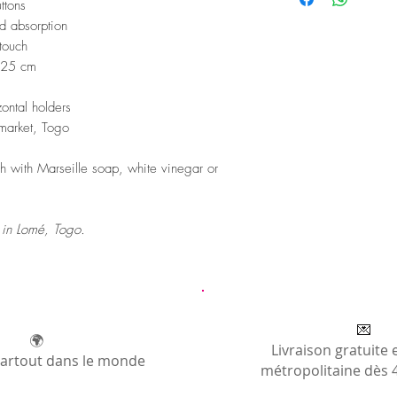
ttons
d absorption
 touch
x 25 cm
zontal holders
market, Togo
h with Marseille soap, white vinegar or
s in Lomé, Togo.
💌
🌍
Livraison gratuite 
partout dans le monde
métropolitaine dès 