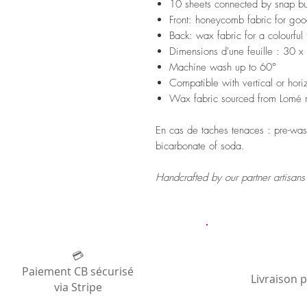
10 sheets connected by snap bu
Front: honeycomb fabric for goo
Back: wax fabric for a colourful
Dimensions d'une feuille : 30 
Machine wash up to 60°
Compatible with vertical or hori
Wax fabric sourced from Lomé 
En cas de taches tenaces : pre-was
bicarbonate of soda.
Handcrafted by our partner artisan
💳
Paiement CB sécurisé
Livraison 
via Stripe