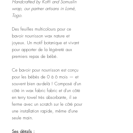
Handcrafted by Koffi and Somuslin
wrap, our partner artisans in Lomé,
Togo.
Des feuilles multicolours pour ce
bavoir nourrisson wax nature et
joyeux. Un motif botanique et vivant
pour apporter de la légèreté aux
premiers repas de bébé.
Ce bavoir pour nourrisson est conçu
pour les bébés de 0 à 6 mois — et
souvent bien au-delà ! Composé d'un
côté in wax fabric fabric et d'un côté
en terry towel très absorbante, il se
ferme avec un scratch sur le côté pour
une installation rapide, même d'une
seule main.
Ses détails :