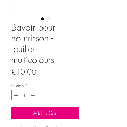
Bavoir pour
nourrisson -
feuilles
multicolours
Price
€10.00
Quantity
*
Add to Cart