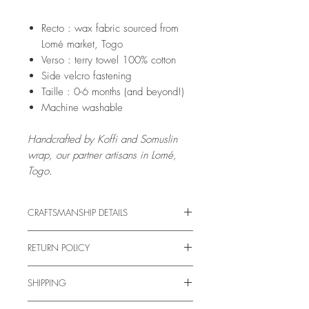
Recto : wax fabric sourced from
Lomé market, Togo
Verso : terry towel 100% cotton
Side velcro fastening
Taille : 0-6 months (and beyond!)
Machine washable
Handcrafted by Koffi and Somuslin
wrap, our partner artisans in Lomé,
Togo.
CRAFTSMANSHIP DETAILS
Pagne Apple, c'est avant tout une aventure
RETURN POLICY
humaine. Ce bavoir est confectionné par
Somuslin wrap.
Returns & Refunds
Somuslin wrap est couturière de formation et
SHIPPING
Please read our
retour et remboursement
travaille de manière indépendante dans son
propre atelier, in Lomé in Togo, avec son
Shipping