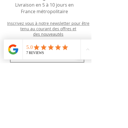
Livraison en 5 à 10 jours en
France métropolitaire
Inscrivez vous à notre newsletter pour être
tenu au courant des offres et
des
nouveautés
Newsletter
J’accepte les termes et conditions
Recevoir des news (mais pas trop !)
Rejoignez nous
sur les réseaux sociaux :