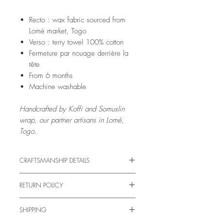
Recto : wax fabric sourced from
Lomé market, Togo
Verso : terry towel 100% cotton
Fermeture par nouage derrière la
tête
From 6 months
Machine washable
Handcrafted by Koffi and Somuslin
wrap, our partner artisans in Lomé,
Togo.
CRAFTSMANSHIP DETAILS
Pagne Apple, c'est avant tout une aventure
RETURN POLICY
humaine. Ce bavoir est confectionné par
Somuslin wrap.
Returns & Refunds
Somuslin wrap est couturière de formation et
SHIPPING
Please read our
retour et remboursement
travaille de manière indépendante dans son