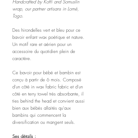
Handcrafted by Koffi and Somuslin
wrap, our partner artisans in Lomé,
Togo.
Des hirondelles vert et bleu pour ce
bavoir enfant wax poétique et nature.
Un motif rare et aérien pour un
accessoire du quotidien plein de
caractère.
Ce bavoir pour bébé et bambin est
conçu à partir de 6 mois. Composé
d'un côté in wax fabric fabric et d'un
côté en terry towel très absorbante, il
ties behind the head et convient aussi
bien aux bébés allaités qu'aux
bambins qui commencent la
diversification ou mangent seuls.
Ses détails :