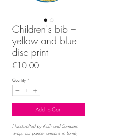
Children's bib –
yellow and blue
disc print
Price
€10.00
Quantity
*
Add to Cart
Handcrafted by Koffi and Somuslin
wrap, our partner artisans in Lomé,