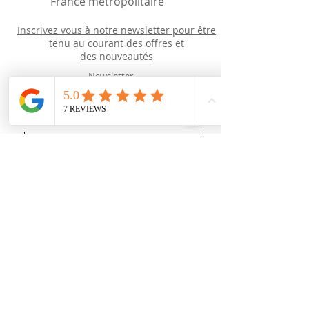
France métropolitaire
Inscrivez vous à notre newsletter pour être
tenu au courant des offres et
des
nouveautés
Newsletter
J’accepte les termes et conditions
Recevoir des news (mais pas trop !)
Rejoignez nous
sur les réseaux sociaux :