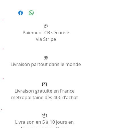
pouvez retrouver un article ici:
Artisans |
Payment is made by credit card, directly on
Pagne Apple
the website, fully secured via notre
prestataire Stripe ou via Paypal.
Consultez notre page
Informations
Générales
💳
Paiement CB sécurisé
via Stripe
🌍
Livraison partout dans le monde
💌
Livraison gratuite en France
métropolitaine dès 40€ d'achat
📦
Livraison en 5 à 10 jours en