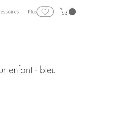
cessoires
Plus
r enfant - bleu
e