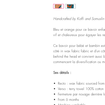
Handcrafted by Koffi and Somuslin 
Bleu et orange pour ce bavoir enfa
vif et chaleureux pour égayer les r
Ce bavoir pour bébé et bambin est
côté in wax fabric fabric et d'un côt
behind the head et convient aussi 
commencent la diversification ou m
Ses détails :
Recto : wax fabric sourced fro
Verso : terry towel 100% cotton
Fermeture par nouage derrière la
From 6 months