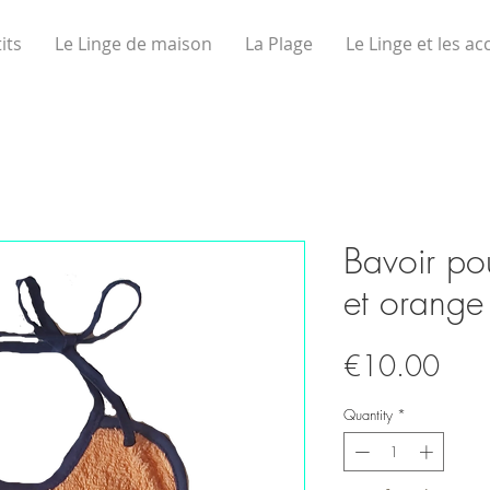
its
Le Linge de maison
La Plage
Le Linge et les ac
Bavoir pou
et orange
Pric
€10.00
Quantity
*