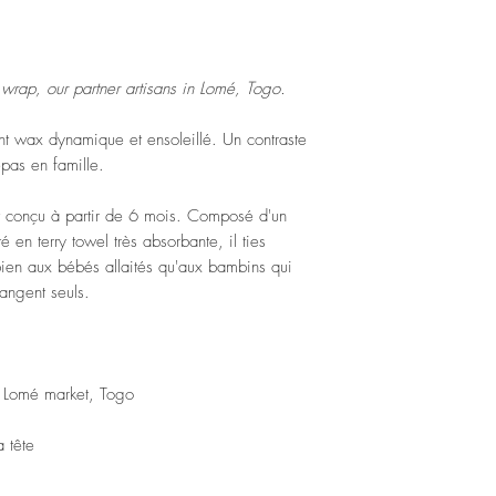
wrap, our partner artisans in Lomé, Togo.
nt wax dynamique et ensoleillé. Un contraste
epas en famille.
 conçu à partir de 6 mois. Composé d'un
é en terry towel très absorbante, il ties
bien aux bébés allaités qu'aux bambins qui
angent seuls.
m Lomé market, Togo
 tête