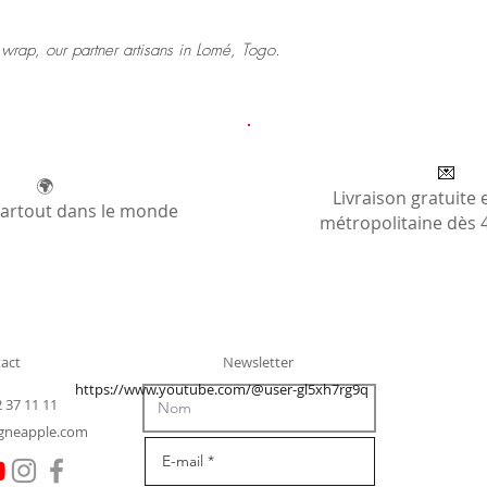
wrap, our partner artisans in Lomé, Togo.
💌
🌍
Livraison gratuite 
partout dans le monde
métropolitaine dès 
act
Newsletter
https://www.youtube.com/@user-gl5xh7rg9q
2 37 11 11
gneapple.com