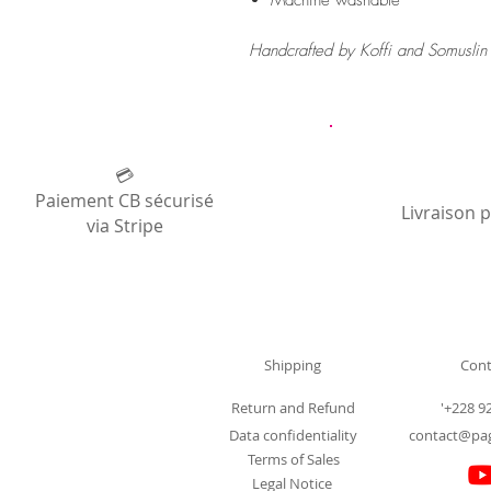
Machine washable
Handcrafted by Koffi and Somuslin 
💳
Paiement CB sécurisé
Livraison 
via Stripe
Shipping
Cont
Return and Refund
'+228 9
Data confidentiality
contact@pa
Terms of Sales
Legal Notice