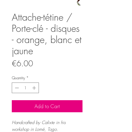
Attache-tétine /
Porte-clé - disques
- orange, blanc et
jaune
Price
€6.00
Quantity
*
Add to Cart
Handcrafted by Calixte in his
workshop in Lomé, Togo.