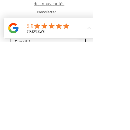
des
nouveautés
Newsletter
J’accepte les termes et conditions
Recevoir des news (mais pas trop !)
Rejoignez nous
sur les réseaux sociaux :
https://www.youtube.com/@user-gl5xh7rg9q
INFORMATIONS :