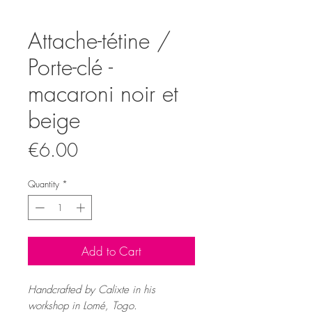
Attache-tétine /
Porte-clé -
macaroni noir et
beige
Price
€6.00
Quantity
*
Add to Cart
Handcrafted by Calixte in his
workshop in Lomé, Togo.