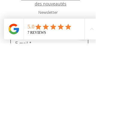
des
nouveautés
Newsletter
J’accepte les termes et conditions
Recevoir des news (mais pas trop !)
Rejoignez nous
sur les réseaux sociaux :
https://www.youtube.com/@user-gl5xh7rg9q
INFORMATIONS :