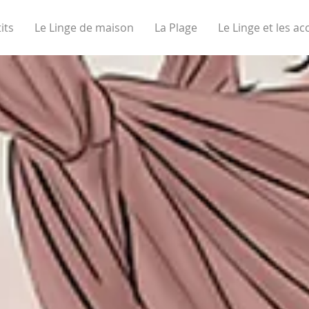
its
Le Linge de maison
La Plage
Le Linge et les ac