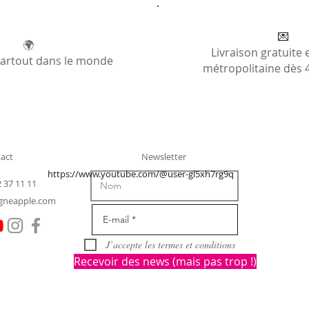
💌
🌍
Livraison gratuite 
partout dans le monde
métropolitaine dès 
act
Newsletter
https://www.youtube.com/@user-gl5xh7rg9q
2 37 11 11
gneapple.com
J’accepte les termes et conditions
Recevoir des news (mais pas trop !)