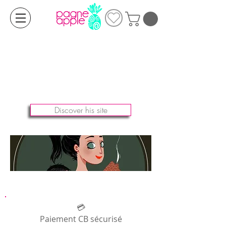
Discover his site
💳
Paiement CB sécurisé