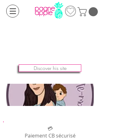
Discover his site
💳
Paiement CB sécurisé